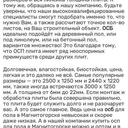
тому же, обращаясь в нашу компанию, будьте
уверены, что наши высококвалифицированные
специалисты смогут подобрать именно то, что
нужно Вам, а также рассчитают точное кол-во
листов, на Ваш строительный объект.
ОСБ
идеально подойдёт на деревянный пол, или
под линолеум, или на бетонный пол,
вариантов множество! Это благодаря тому,
что ОСП плита имеет ряд неоспоримых
преимуществ среди других плит.
Долговечная, влагостойкая, биостойкая, цена,
легкая и это далеко не всё. Самые популярные
размеры — это 2500 х 1250 мм и 2440 х 1220
мм, также иногда встречаются 3000 х 1250
мм. А толщина от 6мм до 22мм. Если монтаж и
обработка плиты была совершена правильно,
то плита будет служить долго и не разочарует
вас. А это самое главное. Ведь цена на
осб
для
пола в Магнитогорске невысокая и скорее
даже низкая. А в нашей компании купить осп
для пола в Магнитогорске можно и оптом и в