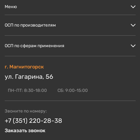
Меню
Цены
ОСП по производителям
Кто мы?
Скидки и акции
ОСП Кроношпан
ОСП по сферам применения
Доставка и оплата
ОСП Ультралам
Блог по OSB
ОСП НЛК
ОСП для пола
г. Магнитогорск
ОСБ оптом
ОСП Калевала
ОСП для стен
ул. Гагарина, 56
Контакты
Смотреть ещё
ОСП для кровли
ОСП для СИП панелей
ПН-ПТ: 8:30-18:00
СБ: 9:00-15:00
Смотреть ещё
Звоните по номеру:
+7 (351) 220-28-38
Заказать звонок